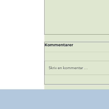
Kommentarer
Skriv en kommentar …
✨FNND på DanseFestival
Barents 2025✨