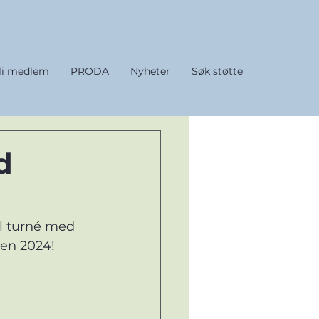
li medlem
PRODA
Nyheter
Søk støtte
d
il turné med 
en 2024! 