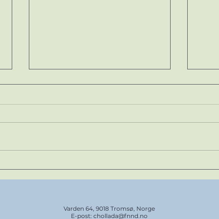
Davvi innleder nytt
Tho
arktisk samarbeid med
15 år
Canada
Varden 64, 9018 Tromsø, Norge
E-post:
chollada@fnnd.no