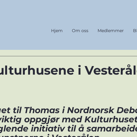
Hjem
Om oss
Medlemmer
B
ulturhusene i Vesterål
et til Thomas i Nordnorsk Deba
viktig oppgjør med Kulturhuset
ende initiativ til å samarbei