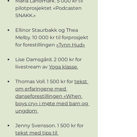
Maria Landmark. 5 000 kr til 
pilotprosjektet «Podcasten 
SNAKK.»
Ellinor Staurbakk og Thea 
Melby. 10 000 kr til forprosjekt 
for forestillingen 
«Tynn Hud»
Lise Damsgård. 2 000 kr for 
livestream av 
Yoga klasse.
Thomas Voll. 1 500 kr for 
tekst 
om erfaringene med 
danseforestillingen «When 
boys cry» i møte med barn og 
ungdom 
Jenny Svensson. 1 500 kr for 
tekst med tips til 