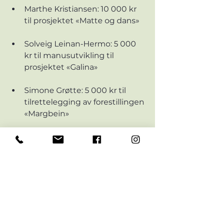
Marthe Kristiansen: 10 000 kr 
til prosjektet «Matte og dans»
Solveig Leinan-Hermo: 5 000 
kr til manusutvikling til 
prosjektet «Galina»
Simone Grøtte: 5 000 kr til 
tilrettelegging av forestillingen 
«Margbein»
Elise Strandjord: 5 000 kr til 
prosjektet «FLAMBOYDANCE»
Ingrid Sanderud Nyhus: 5 000 
kr til prosjektet «Veiled»